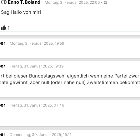
(1) Enno T. Boland
Montag, 3. Februar 2025, 22:06
•
Sag Hallo von mir!
1
lbeitrag
ber
Montag, 3. Februar 2025, 19:59
ber
Freitag, 31. Januar 2025, 19:39
rt bei dieser Bundestagswahl eigentlich wenn eine Partei zwar
ate gewinnt, aber null (oder nahe null) Zweitstimmen bekommt
ber
Freitag, 31. Januar 2025, 07:46
ber
Donnerstag, 30. Januar 2025, 15:11