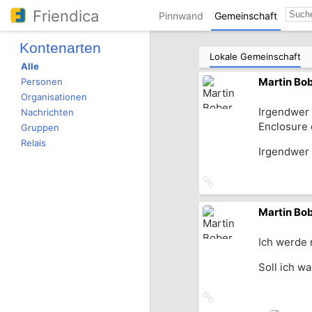
Friendica
Pinnwand
Gemeinschaft
Kontenarten
Lokale Gemeinschaft
Alle
Personen
Martin Bo
Organisationen
Irgendwer 
Nachrichten
Enclosure 
Gruppen
Relais
Irgendwer 
Link
zum
Originalbeitrag
Martin Bo
Ich werde 
Soll ich w
Link
zum