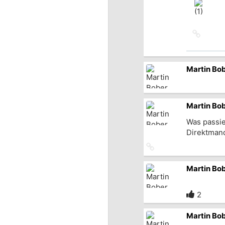
Originalbeitrag
Link
zum
Origina
Martin Bo
Martin Bo
Was passie
Direktmand
Link
zum
Originalbeitrag
Martin Bo
2
Martin Bo