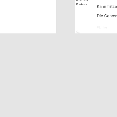
Kann fritz
Die Genoss
#
Linke
Link
zum
Originalbeitrag
Martin Bo
Ganz toll,
Zeitstemp
Ich hab zu
vorgeworfe
m(
@
heise onlin
Link
zum
Originalbeitrag
Martin Bo