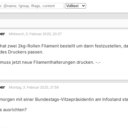
ber
Mittwoch, 5. Februar 2025, 20:27
hat zwei 2kg-Rollen Filament bestellt um dann festzustellen, das
des Druckers passen.
muss jetzt neue Filamenthalterungen drucken. -.-
ber
Montag, 3. Februar 2025, 21:59
morgen mit einer Bundestags-Vitzepräsidentin am Infostand st
as ausrichten?