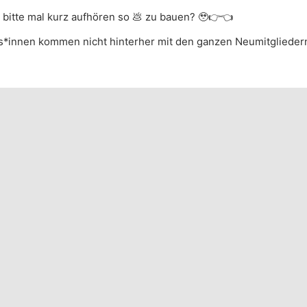
e bitte mal kurz aufhören so 💩 zu bauen? 🥹👉👈
*innen kommen nicht hinterher mit den ganzen Neumitgliedern
ber
Mittwoch, 29. Januar 2025, 15:53
@
heise online
ballert gerade Meldungungen aus dem letzten J
el
raus.
 spät gecheckt, dass die Meldung nicht aktuell ist und habe de
n, gegen ihr gerade erst verabschiedetes Wahlprogramm Polit
e
ber
Mittwoch, 29. Januar 2025, 15:32