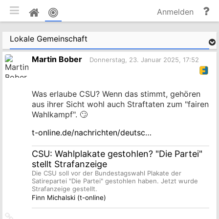
mobile Ansicht umschalten
Hi
Pinnwand
Anmelden
un
Do
Lokale Gemeinschaft
Martin Bober
Donnerstag, 23. Januar 2025, 17:52
Was erlaube CSU? Wenn das stimmt, gehören
aus ihrer Sicht wohl auch Straftaten zum "fairen
Wahlkampf". 🙄
t-online.de/nachrichten/deutsc…
CSU: Wahlplakate gestohlen? "Die Partei"
stellt Strafanzeige
Die CSU soll vor der Bundestagswahl Plakate der
Satirepartei "Die Partei" gestohlen haben. Jetzt wurde
Strafanzeige gestellt.
Finn Michalski (t-online)
Link