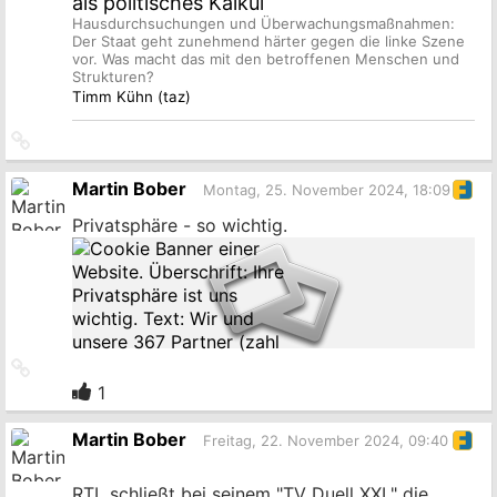
als politisches Kalkül
Hausdurchsuchungen und Überwachungsmaßnahmen:
Der Staat geht zunehmend härter gegen die linke Szene
vor. Was macht das mit den betroffenen Menschen und
Strukturen?
Timm Kühn (taz)
Link
zum
Originalbeitrag
Martin Bober
Montag, 25. November 2024, 18:09
Privatsphäre - so wichtig.
Link
zum
1
Originalbeitrag
Martin Bober
Freitag, 22. November 2024, 09:40
RTL schließt bei seinem "TV Duell XXL" die