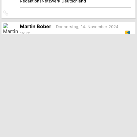
RedaktionsNetzwerk Deutschland
Link
zum
Originalbeitrag
Martin Bober
Donnerstag, 14. November 2024,
15:20
1400 Eintritte in Die Linke seitdem Christian
Linder gefeuert wurde. 🤗
Zumindest etwas Hoffnung am Horizont. 🥹