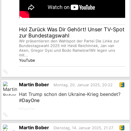
Hol Zurück Was Dir Gehört! Unser TV-Spot
zur Bundestagswahl
Wir präsentieren den Wahlspot der Partei Die Linke zur
Bundestagswahl 2025 mit Heidi Reichinnek, Jan van
Aken, Gregor Gysi und Bodo Ramelow!Wir legen uns
mit...
YouTube
Link
zum
Originalbeitrag
Martin Bober
Montag, 20. Januar 2025, 20:22
Hat Trump schon den Ukraine-Krieg beendet?
#
DayOne
#
DayOne
Link
zum
Originalbeitrag
Martin Bober
Dienstag, 14. Januar 2025, 21:27