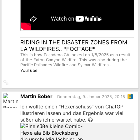
RIDING IN THE DISASTER ZONES FROM
LA WILDFIRES.. *FOOTAGE*
This is how Pasadena CA looked on 1/8/2025 as a result
of the Eaton Canyon Wildfire. This was also during the
Pacific Palisades Wildfire and Sylmar Wildfires...
YouTube
Link
zum
Originalbeitrag
Martin Bober
Donnerstag, 9. Januar 2025, 20:15
Ich wollte einen "Hexenschuss" von ChatGPT
illustrieren lassen und das Ergebnis war viel
süßer als ich erwartet habe. 😍