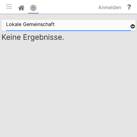
mobile Ansicht umschalten
Hi
Pinnwand
Anmelden
un
Do
Lokale Gemeinschaft
Keine Ergebnisse.